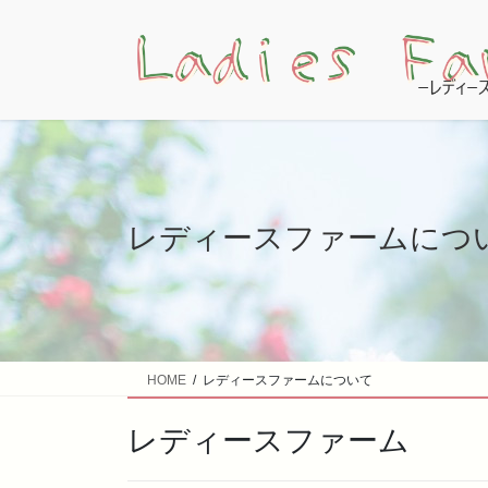
コ
ナ
ン
ビ
テ
ゲ
ン
ー
ツ
シ
へ
ョ
ス
ン
キ
に
ッ
移
レディースファームにつ
プ
動
HOME
レディースファームについて
レディースファーム